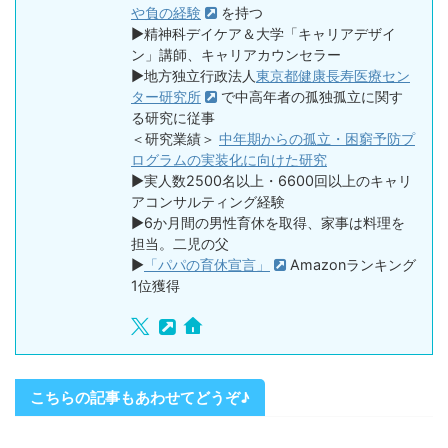
や負の経験
を持つ
▶精神科デイケア＆大学「キャリアデザイ
ン」講師、キャリアカウンセラー
▶地方独立行政法人
東京都健康長寿医療セン
ター研究所
で中高年者の孤独孤立に関す
る研究に従事
＜研究業績＞
中年期からの孤立・困窮予防プ
ログラムの実装化に向けた研究
▶実人数2500名以上・6600回以上のキャリ
アコンサルティング経験
▶6か月間の男性育休を取得、家事は料理を
担当。二児の父
▶
「パパの育休宣言」
Amazonランキング
1位獲得
こちらの記事もあわせてどうぞ♪