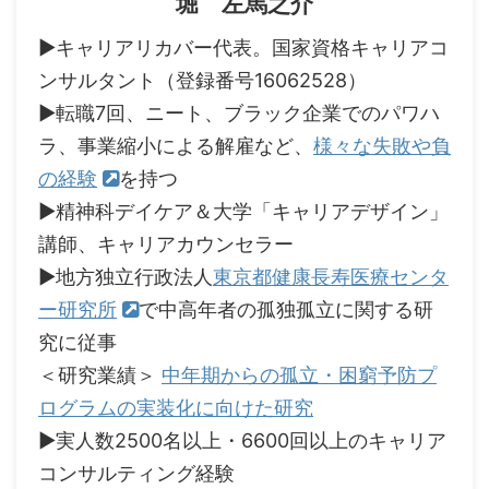
堀 左馬之介
▶キャリアリカバー代表。国家資格キャリアコ
ンサルタント（登録番号16062528）
▶転職7回、ニート、ブラック企業でのパワハ
ラ、事業縮小による解雇など、
様々な失敗や負
の経験
を持つ
▶精神科デイケア＆大学「キャリアデザイン」
講師、キャリアカウンセラー
▶地方独立行政法人
東京都健康長寿医療センタ
ー研究所
で中高年者の孤独孤立に関する研
究に従事
＜研究業績＞
中年期からの孤立・困窮予防プ
ログラムの実装化に向けた研究
▶実人数2500名以上・6600回以上のキャリア
コンサルティング経験